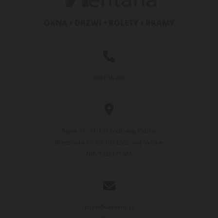
OKNA
• DRZWI
• ROLETY
• BRAMY

500 610 446

Rojna 94, 91-134 Łódź, woj. łódzkie
Brzezińska 10, 92-703 Łódź, woj. łódzkie
NIP: 7322171685

biuro@wentana.pl