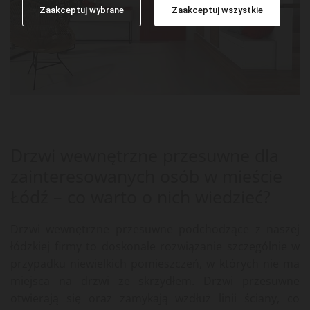
Zaakceptuj wybrane
Zaakceptuj wszystkie
Drzwi wewnętrzne przesuwne dla
zainteresowanych osób w mieście
Łódź – co warto o nich wiedzieć?
Drzwi wewnętrzne przesuwne podchodzące z naszej
łódzkiej firmy to doskonałe rozwiązanie szczególnie w
przypadku niewielkich pomieszczeń, w których nie ma
miejsca na drzwi ze skrzydłem. Drzwi przesuwne
otwierają się oraz zamykają wzdłuż linii ściany, co