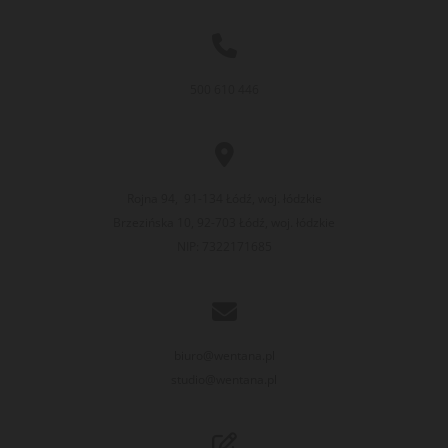

500 610 446

Rojna 94, 91-134 Łódź, woj. łódzkie
Brzezińska 10, 92-703 Łódź, woj. łódzkie
NIP: 7322171685

biuro@wentana.pl
studio@wentana.pl
