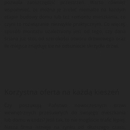
pozwala zaoszczędzić przestrzeń. Warto również
wspomnieć, że można je zrobić niemalże na każdym
etapie budowy domu lub też remontu mieszkania, co
czyni to rozwiązanie niezwykle praktycznym. Co więcej,
sposób montażu uzależniony jest od tego, czy dana
ściana już stoi, od szerokości otworu drzwiowego oraz
ile miejsca znajduje się na odsunięcie skrzydła drzwi.
Korzystna oferta na każdą kieszeń
Czy poszukują Państwo nowoczesnych drzwi
wewnętrznych przesuwnych do swojego mieszkania
lub domu w Łodzi? Jeśli tak, to nie mogliście trafić lepiej.
Nasza firma istnieje na rynku od dłuższego czasu,