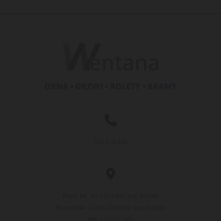
OKNA
• DRZWI
• ROLETY
• BRAMY

500 610 446

Rojna 94, 91-134 Łódź, woj. łódzkie
Brzezińska 10, 92-703 Łódź, woj. łódzkie
NIP: 7322171685