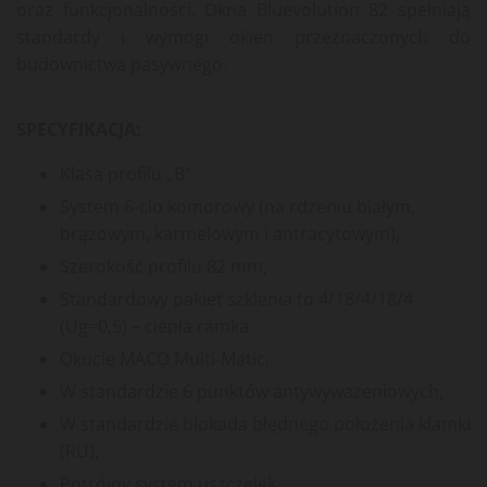
oraz funkcjonalności. Okna Bluevolution 82 spełniają
standardy i wymogi okien przeznaczonych do
budownictwa pasywnego.
SPECYFIKACJA:
Klasa profilu „B”
System 6-cio komorowy (na rdzeniu białym,
brązowym, karmelowym i antracytowym),
Szerokość profilu 82 mm,
Standardowy pakiet szklenia to 4/18/4/18/4
(Ug=0,5) – ciepła ramka
Okucie MACO Multi-Matic,
W standardzie 6 punktów antywyważeniowych,
W standardzie blokada błędnego położenia klamki
(RU),
Potrójny system uszczelek,