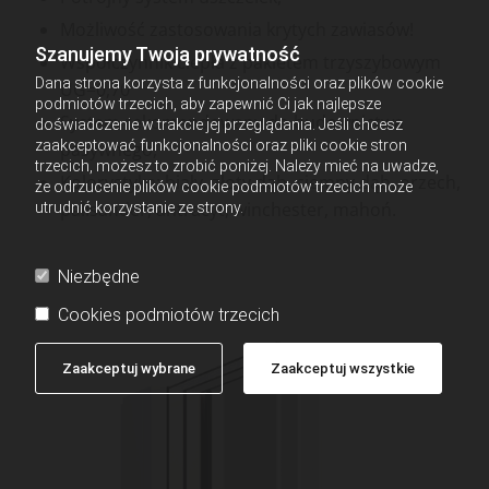
Możliwość zastosowania krytych zawiasów!
Szanujemy Twoją prywatność
Współczynnik ciepła z pakietem trzyszybowym
Dana strona korzysta z funkcjonalności oraz plików cookie
UG=0,70
podmiotów trzecich, aby zapewnić Ci jak najlepsze
System rekomendowany do budownictwa
doświadczenie w trakcie jej przeglądania. Jeśli chcesz
zaakceptować funkcjonalności oraz pliki cookie stron
pasywnego,
trzecich, możesz to zrobić poniżej. Należy mieć na uwadze,
Kolorystyka: biały, złoty dąb, ciemny dąb, orzech,
że odrzucenie plików cookie podmiotów trzecich może
palisander, antracyt, winchester, mahoń.
utrudnić korzystanie ze strony.
Niezbędne
Cookies podmiotów trzecich
Zaakceptuj wybrane
Zaakceptuj wszystkie