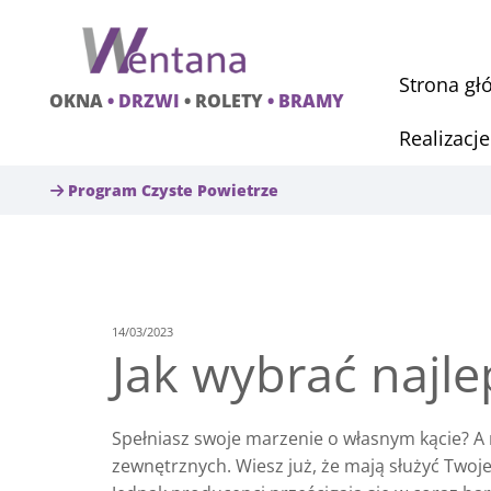
Strona gł
OKNA
• DRZWI
• ROLETY
• BRAMY
Realizacje
Program Czyste Powietrze

14/03/2023
Jak wybrać najl
Spełniasz swoje marzenie o własnym kącie? 
zewnętrznych. Wiesz już, że mają służyć Twoj