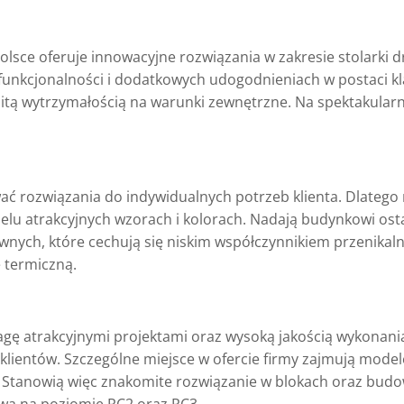
olsce oferuje innowacyjne rozwiązania w zakresie stolarki d
nkcjonalności i dodatkowych udogodnieniach w postaci klaw
mitą wytrzymałością na warunki zewnętrzne. Na spektakular
ć rozwiązania do indywidualnych potrzeb klienta. Dlatego m
lu atrakcyjnych wzorach i kolorach. Nadają budynkowi ostat
nych, które cechują się niskim współczynnikiem przenikalno
 termiczną.
ę atrakcyjnymi projektami oraz wysoką jakością wykonania.
klientów. Szczególne miejsce w ofercie firmy zajmują mode
ej. Stanowią więc znakomite rozwiązanie w blokach oraz budo