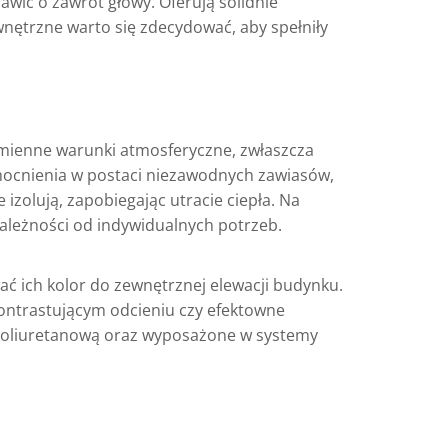
awić o zawrót głowy. Oferują solidnie
nętrzne warto się zdecydować, aby spełniły
mienne warunki atmosferyczne, zwłaszcza
mocnienia w postaci niezawodnych zawiasów,
zolują, zapobiegając utracie ciepła. Na
ależności od indywidualnych potrzeb.
ć ich kolor do zewnętrznej elewacji budynku.
kontrastującym odcieniu czy efektowne
ą poliuretanową oraz wyposażone w systemy