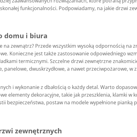
rdziej zaawansowanych rozwiązaniach, które potrafią przypr
konałej funkcjonalności. Podpowiadamy, na jakie drzwi zew
 domu i biura
 na zewnątrz? Przede wszystkim wysoką odpornością na z
towe. Konieczne jest także zastosowanie odpowiedniego wz
ładkami termicznymi. Szczelne drzwi zewnętrzne znakomicie i
, panelowe, dwuskrzydłowe, a nawet przeciwpożarowe, w z
ych i wykonanie z dbałością o każdy detal. Warto dopasowa
e elementy dekoracyjne, takie jak przeszklenia, klamki w 
 kwestii bezpieczeństwa, postaw na modele wypełnione piank
drzwi zewnętrznych