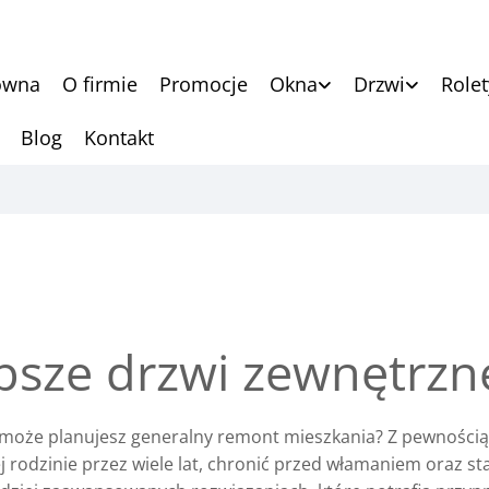
ówna
O firmie
Promocje
Okna
Drzwi
Rolet
Blog
Kontakt
epsze drzwi zewnętrzn
A może planujesz generalny remont mieszkania? Z pewności
ej rodzinie przez wiele lat, chronić przed włamaniem oraz 