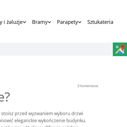
y i żaluzje
Bramy
Parapety
Sztukateria
0
Komentarze
e?
ą stoisz przed wyzwaniem wyboru drzwi
stanowić eleganckie wykończenie budynku.