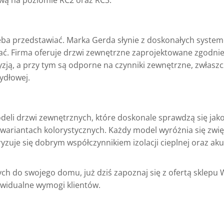
wą na poziomie RC2 oraz RC3.
eba przedstawiać. Marka Gerda słynie z doskonałych syste
mać. Firma oferuje drzwi zewnętrzne zaprojektowane zgodni
yzją, a przy tym są odporne na czynniki zewnętrzne, zwłasz
ydłowej.
deli drzwi zewnętrznych, które doskonale sprawdzą się jak
 wariantach kolorystycznych. Każdy model wyróżnia się zw
yzuje się dobrym współczynnikiem izolacji cieplnej oraz aku
ch do swojego domu, już dziś zapoznaj się z ofertą sklepu 
ywidualne wymogi klientów.